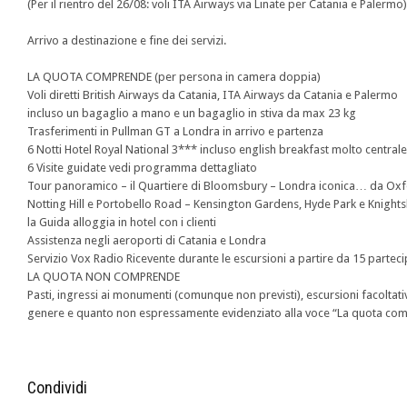
(Per il rientro del 26/08: voli ITA Airways via Linate per Catania e Palermo)
Arrivo a destinazione e fine dei servizi.
LA QUOTA COMPRENDE (per persona in camera doppia)
Voli diretti British Airways da Catania, ITA Airways da Catania e Palermo
incluso un bagaglio a mano e un bagaglio in stiva da max 23 kg
Trasferimenti in Pullman GT a Londra in arrivo e partenza
6 Notti Hotel Royal National 3*** incluso english breakfast molto centrale
6 Visite guidate vedi programma dettagliato
Tour panoramico – il Quartiere di Bloomsbury – Londra iconica… da Oxfor
Notting Hill e Portobello Road – Kensington Gardens, Hyde Park e Knight
la Guida alloggia in hotel con i clienti
Assistenza negli aeroporti di Catania e Londra
Servizio Vox Radio Ricevente durante le escursioni a partire da 15 parteci
LA QUOTA NON COMPRENDE
Pasti, ingressi ai monumenti (comunque non previsti), escursioni facoltativ
genere e quanto non espressamente evidenziato alla voce “La quota co
Condividi