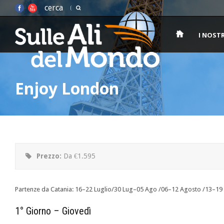
cerca
I NOST
Enjoy London
Prezzo:
Da €1.595
Partenze da Catania: 16–22 Luglio/30 Lug–05 Ago /06–12 Agosto /13–1
1° Giorno – Giovedì